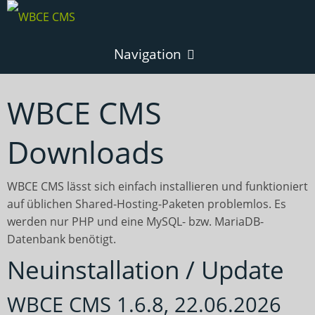
Navigation
WBCE CMS
WBCE CMS
WBCE CMS Homepage
Downloads
Downloads
WBCE CMS installieren
WBCE CMS lässt sich einfach installieren und funktioniert
News & Infos
WBCE CMS aktualisieren
auf üblichen Shared-Hosting-Paketen problemlos. Es
werden nur PHP und eine MySQL- bzw. MariaDB-
Blog
Module und Erweiterungen
Features
Datenbank benötigt.
Neuinstallation / Update
Newsletterachiv
Templates
Kontakt
Zeitleiste
WBCE CMS 1.6.8, 22.06.2026
Forum