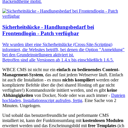
Backendtheme mobil.
Sicherheitslücke - Handlungsbedarf bei
Frontendlogin - Patch verfügbar
Wir wurden über eine Sicherheitslücke (Cross-Site-Scripting)
informiert, die Websites betrifft, bei denen die Option "Anmeldung"
bei den Grundeinstellungen aktiviert ist.
Betroffen sind alle Versionen ab 1.4.x bis einschließlich 1.6.5.
WBCE CMS ist nicht nur ein
einfach zu bedienendes Content-
Management-System
, das auf fast jedem Webserver läuft. Einfach
ist auch die Installation - es muss
nichts kompiliert
werden oder
komplizierte Befehle über die (bei shared Hosting oft gar nicht
verfügbare!) Kommandozeile initiiert werden, und es gibt
keine
Abhängigkeiten
von Docker, Node oder was auch immer -
Dateien
hochladen, Installationsscript aufrufen, fertig
. Eine Sache von 2
Minuten. Ungelogen.
Und sobald das benutzerfreundliche und performante CMS
installiert ist, kann der Funktionsumfang mit
kostenlosen Modulen
erweitert werden und das Erscheinungsbild mit
free Templates
(ich