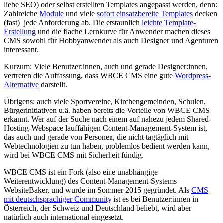
liebe SEO) oder selbst erstellten Templates angepasst werden, denn:
Zahlreiche
Module
und viele
sofort einsatzbereite Templates
decken
(fast) jede Anforderung ab. Die erstaunlich
leichte Template-
Erstellung
und die flache Lernkurve für Anwender machen dieses
CMS sowohl für Hobbyanwender als auch Designer und Agenturen
interessant.
Kurzum: Viele Benutzer:innen, auch und gerade Designer:innen,
vertreten die Auffassung, dass WBCE CMS eine gute
Wordpress-
Alternative
darstellt.
Übrigens: auch viele Sportvereine, Kirchengemeinden, Schulen,
Bürgerinitiativen u.ä. haben bereits die Vorteile von WBCE CMS
erkannt. Wer auf der Suche nach einem auf nahezu jedem Shared-
Hosting-Webspace lauffähigen Content-Management-System ist,
das auch und gerade von Personen, die nicht tagtäglich mit
Webtechnologien zu tun haben, problemlos bedient werden kann,
wird bei WBCE CMS mit Sicherheit fündig.
WBCE CMS ist ein Fork (also eine unabhängige
Weiterentwicklung) des Content-Management-Systems
WebsiteBaker, und wurde im Sommer 2015 gegründet. Als
CMS
mit deutschsprachiger Community
ist es bei Benutzer:innen in
Österreich, der Schweiz und Deutschland beliebt, wird aber
natürlich auch international eingesetzt.