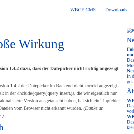
WBCE CMS
Downloads
Ne
roße Wirkung
Fol
noc
Das
Mod
rsion 1.4.2 dazu, dass der Datepicker nicht richtig angezeigt
Neu
In 
get
Version 1.4.2 der Datepicker im Backend nicht korrekt angezeigt
Äl
n der /include/jquery/jquery-insert.js, die wir eigentlich nur
WB
ktualisierte Version ausgetauscht haben, hat sich ein Tippfehler
Das
-Dateien vom Browser nicht erkannt wurden.
(Danke an
vor
.)
WB
Das
h
kle