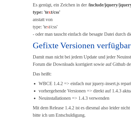
Es genügt, ein Zeichen in der
/include/jquery/jquery
type: 'te
x
t/css'
anstatt von
type: 'te
s
t/css'
- oder man tauscht einfach die besagte Datei durch d
Gefixte Versionen verfügbar
Damit man nicht bei jedem Update und jeder Neuins
Forum die Downloads korrigiert sowie auf Github d
Das heißt:
WBCE 1.4.2 => einfach nur jquery-insert.js repar
vorhergehende Versionen => direkt auf 1.4.3 aktua
Neuinstallationen => 1.4.3 verwenden
Mit dem Release 1.4.2 ist es diesmal also leider nich
bitte ich um Entschuldigung.