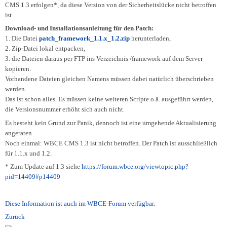
CMS 1.3 erfolgen*, da diese Version von der Sicherheitslücke nicht betroffen
ist.
Hilfe / Benutzerdokumentation
Anfrage
EN
Download- und Installationsanleitung für den Patch:
1. Die Datei
patch_framework_1.1.x_1.2.zip
herunterladen,
WBCE unterstützen
2. Zip-Datei lokal entpacken,
3. die Dateien daraus per FTP ins Verzeichnis /framework auf dem Server
kopieren.
Vorhandene Dateien gleichen Namens müssen dabei natürlich überschrieben
werden.
Das ist schon alles. Es müssen keine weiteren Scripte o.ä. ausgeführt werden,
die Versionsnummer erhöht sich auch nicht.
Es besteht kein Grund zur Panik, dennoch ist eine umgehende Aktualisierung
angeraten.
Noch einmal: WBCE CMS 1.3 ist nicht betroffen. Der Patch ist ausschließlich
für 1.1.x und 1.2.
* Zum Update auf 1.3 siehe
https://forum.wbce.org/viewtopic.php?
pid=14409#p14409
Diese Information ist auch im WBCE-Forum verfügbar.
Zurück