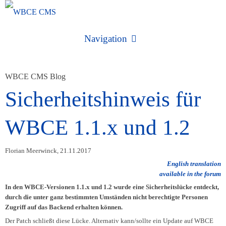
Navigation
WBCE CMS
WBCE CMS Blog
Sicherheitshinweis für
WBCE CMS Homepage
Downloads
WBCE 1.1.x und 1.2
WBCE CMS installieren
News & Infos
WBCE CMS aktualisieren
Florian Meerwinck, 21.11.2017
English translation
Module und Erweiterungen
Blog
available in the forum
Features
In den WBCE-Versionen 1.1.x und 1.2 wurde eine Sicherheitslücke entdeckt,
Templates
Newsletterachiv
durch die unter ganz bestimmten Umständen nicht berechtigte Personen
Zugriff auf das Backend erhalten können.
Kontakt
Forum
Zeitleiste
Der Patch schließt diese Lücke. Alternativ kann/sollte ein Update auf WBCE